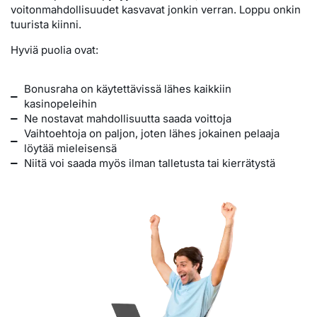
voitonmahdollisuudet kasvavat jonkin verran. Loppu onkin
tuurista kiinni.
Hyviä puolia ovat:
Bonusraha on käytettävissä lähes kaikkiin
kasinopeleihin
Ne nostavat mahdollisuutta saada voittoja
Vaihtoehtoja on paljon, joten lähes jokainen pelaaja
löytää mieleisensä
Niitä voi saada myös ilman talletusta tai kierrätystä