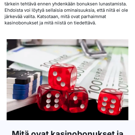
tärkein tehtävä ennen yhdenkään bonuksen lunastamista.
Ehdoista voi löytyä sellaisia ominaisuuksia, että niitä ei ole
järkevää valita. Katsotaan, mitä ovat parhaimmat
kasinobonukset ja mitä niistä on tiedettävä.
Mitä ovat kasinobonukset ja