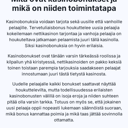
mikä on niiden toimintatapa
Kasinobonuksia voidaan tarjota sekä uusille että vanhoille
pelaajille. Tervetuliaisbonus houkuttelee uusia pelaajia
kokeilemaan nettikasinon tarjontaa ja vanhoja pelaajia on
houkuteltava jatkamaan pelaamista juuri tällä kasinolla.
Siksi kasinobonuksia on hyvin erilaisia.
Kasinobonukset ovat tänään varsin tärkeässä roolissa ja
kilpailun yhä kiristyessä, nettikasinoiden on pakko keksiä
toinen toistaan parempia tarjouksia saadakseen pelaajat
innostumaan juuri tästä tietystä kasinosta.
Uudelle pelaajalle kaikki bonukset saattavat näyttää
houkuttelevilta, mutta todellisuudessa erilaisten
kasinobonusten välillä on isoja eroja ja niiden suhteen
pitää olla varsin tarkka. Totuus on myös se, että jokainen
uusi pelaaja oppii nopeasti lukemaan säännöistä suoraan,
mikä bonus kannattaa poimia ja mikä taas jättää sovinnolla
ottamatta.