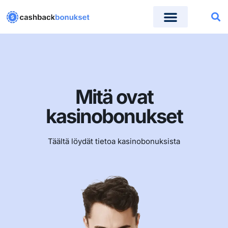
Cashback-bonukset – Kaikki mitä sinun tulee tietää käteispalautuksista
Mitä ovat kasinobonukset? Kaikki mitä sinun tulee tietää kasinobonuksista
Mitä ovat
kasinobonukset
Täältä löydät tietoa kasinobonuksista