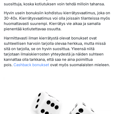
suosittuja, koska kotiutuksen voin tehdä milloin tahansa.
Hyvin usein bonuksiin kohdistuu kierrätysvaatimus, joka on
30-40x. Kierrätysvaatimus voi olla joissain tilanteissa myös
huomattavasti suurempi. Kierrätys vie aikaa ja samalla
pienentää kotiutettavaa osuutta.
Harmittavasti ilman kierrätystä olevat bonukset ovat
suhteellisen harvoin tarjolla olevaa herkkua, mutta missä
sitä on tarjolla, se on hyvin suosittua. Yleensä niitä
tarjotaan ilmaiskierrosten yhteydestä ja näiden suhteen
kannattaa olla tarkkana, että saa ne aina poimittua
pois.
Cashback bonukset
ovat myös suomalaisten mieleen.