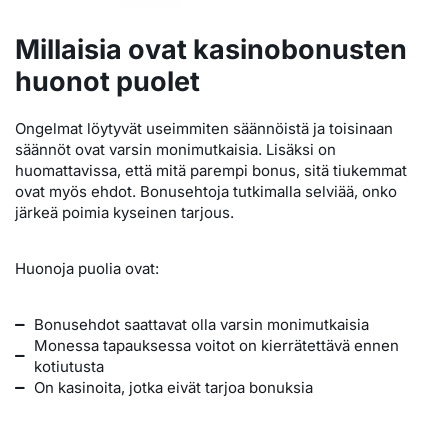
Millaisia ovat kasinobonusten
huonot puolet
Ongelmat löytyvät useimmiten säännöistä ja toisinaan
säännöt ovat varsin monimutkaisia. Lisäksi on
huomattavissa, että mitä parempi bonus, sitä tiukemmat
ovat myös ehdot. Bonusehtoja tutkimalla selviää, onko
järkeä poimia kyseinen tarjous.
Huonoja puolia ovat:
Bonusehdot saattavat olla varsin monimutkaisia
Monessa tapauksessa voitot on kierrätettävä ennen
kotiutusta
On kasinoita, jotka eivät tarjoa bonuksia