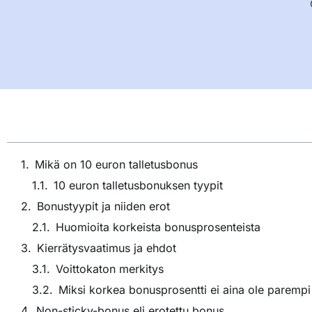
Mikä on 10 euron talletusbonus
10 euron talletusbonuksen tyypit
Bonustyypit ja niiden erot
Huomioita korkeista bonusprosenteista
Kierrätysvaatimus ja ehdot
Voittokaton merkitys
Miksi korkea bonusprosentti ei aina ole parempi
Non-sticky-bonus eli erotettu bonus