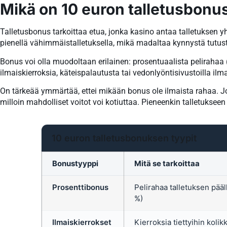
Mikä on 10 euron talletusbonu
Talletusbonus tarkoittaa etua, jonka kasino antaa talletuksen
pienellä vähimmäistalletuksella, mikä madaltaa kynnystä tutus
Bonus voi olla muodoltaan erilainen: prosentuaalista pelirahaa (
ilmaiskierroksia, käteispalautusta tai vedonlyöntisivustoilla ilm
On tärkeää ymmärtää, ettei mikään bonus ole ilmaista rahaa. Joka
milloin mahdolliset voitot voi kotiuttaa. Pieneenkin talletukseen
10 euron talletusbonuksen tyypit
Bonustyyppi
Mitä se tarkoittaa
Prosenttibonus
Pelirahaa talletuksen pääl
%)
Ilmaiskierrokset
Kierroksia tiettyihin kolik