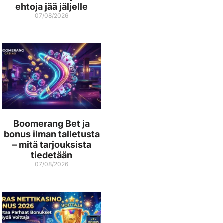
ehtoja jää jäljelle
07/08/2026
Boomerang Bet ja
bonus ilman talletusta
– mitä tarjouksista
tiedetään
07/08/2026