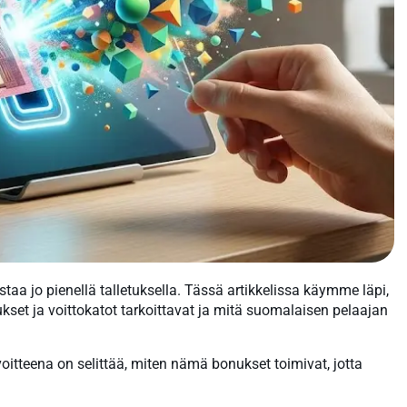
a jo pienellä talletuksella. Tässä artikkelissa käymme läpi,
kset ja voittokatot tarkoittavat ja mitä suomalaisen pelaajan
itteena on selittää, miten nämä bonukset toimivat, jotta