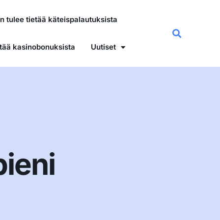
 tulee tietää käteispalautuksista
etää kasinobonuksista
Uutiset
pieni