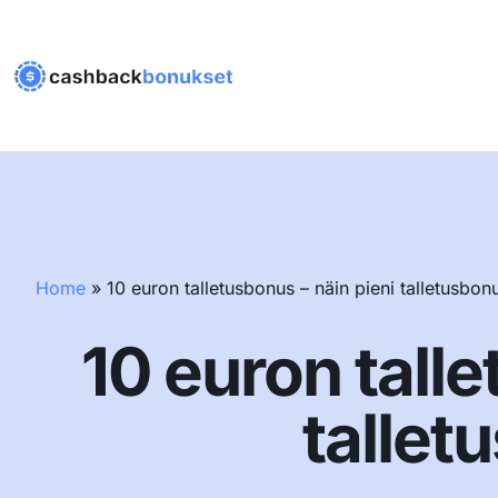
Home
»
10 euron talletusbonus – näin pieni talletusbonu
10 euron talle
tallet