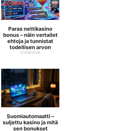
Paras nettikasino
bonus – näin vertailet
ehtoja ja tunnistat
todellisen arvon
07/08/2026
Suomiautomaatti –
suljettu kasino ja mitä
sen bonukset